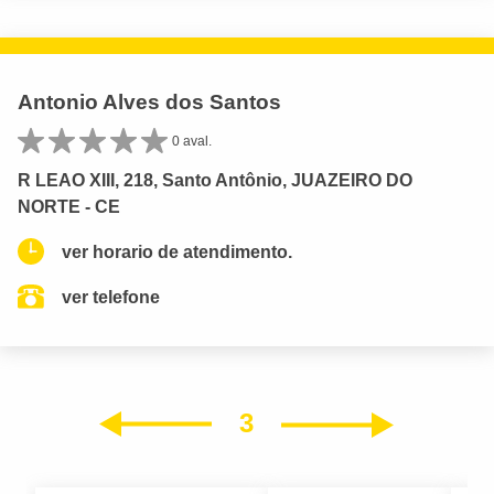
Antonio Alves dos Santos
0 aval.
R LEAO XIII, 218, Santo Antônio, JUAZEIRO DO
NORTE - CE
ver horario de atendimento.
ver telefone
3
Próxim
Anterior