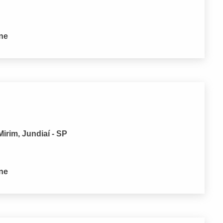
one
Mirim, Jundiaí - SP
one