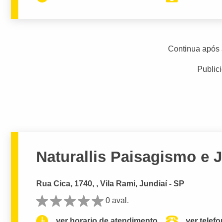
Continua após 
Public
Naturallis Paisagismo e
Rua Cica, 1740, , Vila Rami, Jundiaí - SP
0 aval.
ver horario de atendimento.
ver telef