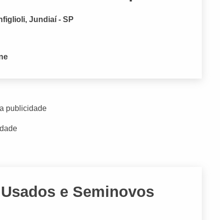
iglioli, Jundiaí - SP
one
a publicidade
idade
 Usados e Seminovos