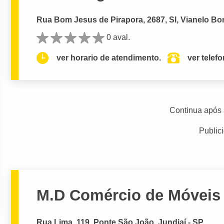
Rua Bom Jesus de Pirapora, 2687, Sl, Vianelo Bonf
0 aval.
ver horario de atendimento.
ver telef
Continua após 
Public
M.D Comércio de Móveis
Rua Lima, 119, Ponte São João, Jundiaí - SP