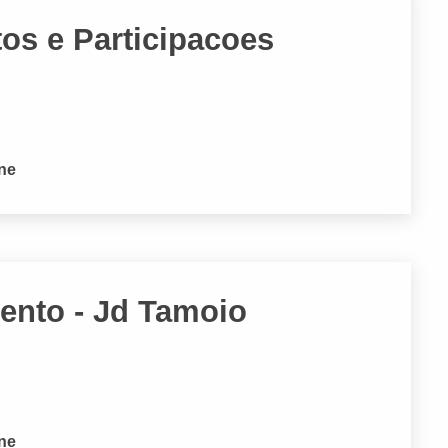
os e Participacoes
one
ento - Jd Tamoio
one