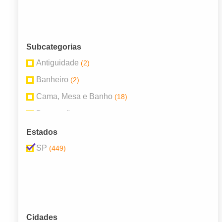
Subcategorias
Antiguidade
(2)
Banheiro
(2)
Cama, Mesa e Banho
(18)
Decoração
(81)
Jardim e Lazer
(24)
Estados
Móveis
(286)
SP
(449)
Móveis Planejados
(14)
Utensílios e Utilidades Domésticas
(22)
Cidades