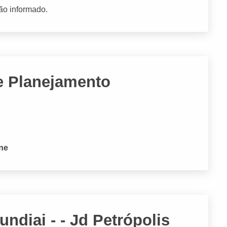
ão informado.
e Planejamento
one
ndiai - - Jd Petrópolis