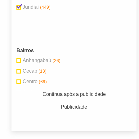
Jundiai
(449)
Bairros
Anhangabaú
(26)
Cecap
(13)
Centro
(69)
Jardim do Lago
(19)
Continua após a publicidade
Parque do Colégio
(35)
Publicidade
Ponte São João
(26)
Vianelo Bonfiglioli
(45)
Vila Arens e Vila Progresso
(24)