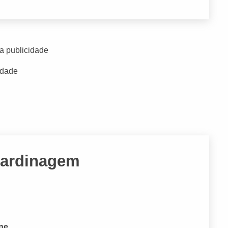
a publicidade
idade
 Jardinagem
one