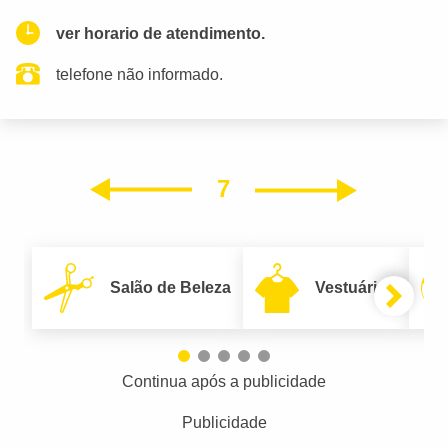
ver horario de atendimento.
telefone não informado.
7
Próxim
Anterior
Salão de Beleza
Vestuário
Continua após a publicidade
Publicidade