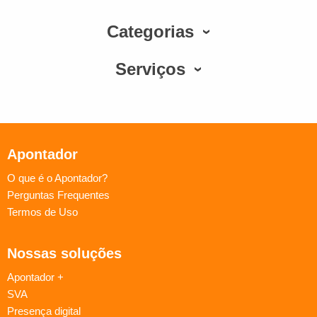
Categorias
Serviços
Apontador
O que é o Apontador?
Perguntas Frequentes
Termos de Uso
Nossas soluções
Apontador +
SVA
Presença digital