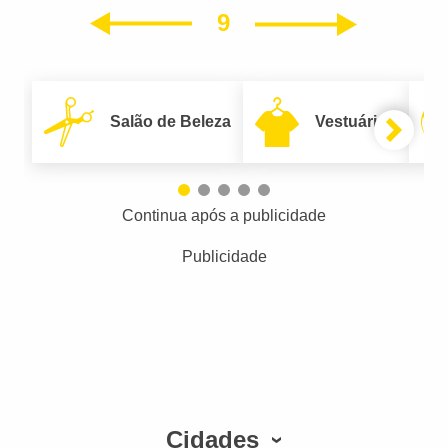
9
Próxim
Anterior
Salão de Beleza
Vestuário
Continua após a publicidade
Publicidade
Cidades