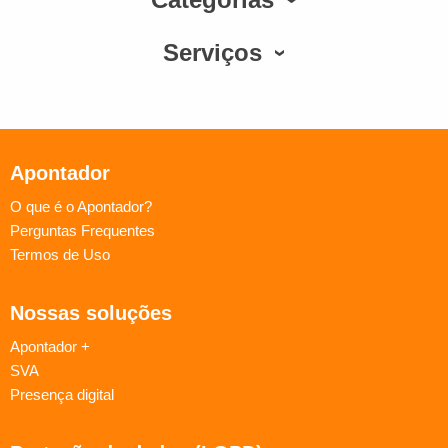
Serviços
Apontador
O que é o Apontador?
Perguntas Frequentes
Termos de Uso
Nossas soluções
Apontador +
SVA
Presença digital