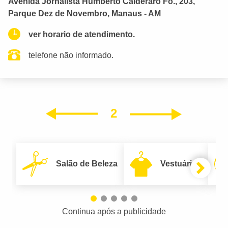
Avenida Jornalista Humberto Calderaro Fo., 203,
Parque Dez de Novembro, Manaus - AM
ver horario de atendimento.
telefone não informado.
2
Próxim
Anterior
Salão de Beleza
Vestuário
Continua após a publicidade