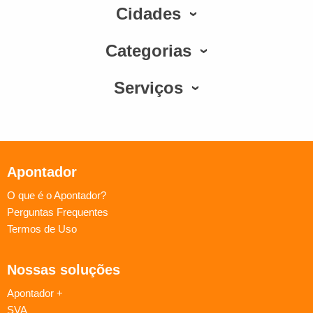
Cidades
Categorias
Serviços
Apontador
O que é o Apontador?
Perguntas Frequentes
Termos de Uso
Nossas soluções
Apontador +
SVA