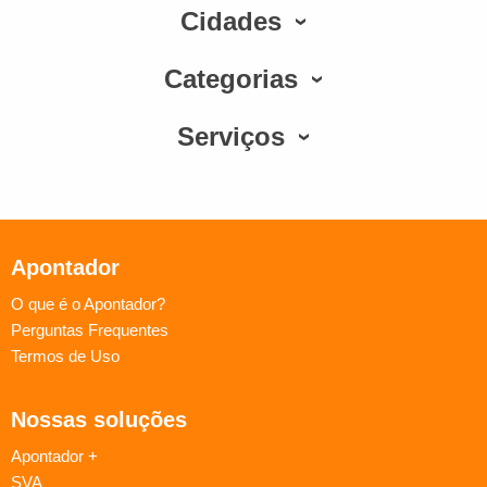
Cidades
Categorias
Serviços
Apontador
O que é o Apontador?
Perguntas Frequentes
Termos de Uso
Nossas soluções
Apontador +
SVA