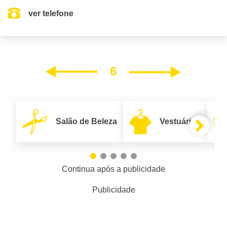
ver telefone
6
Próxim
Anterior
Salão de Beleza
Vestuário
Continua após a publicidade
Publicidade