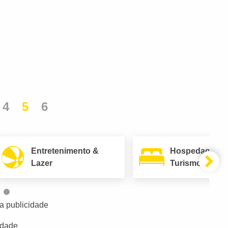
4
5
6
Entretenimento &
Hospedagem 
Lazer
Turismo
a publicidade
idade