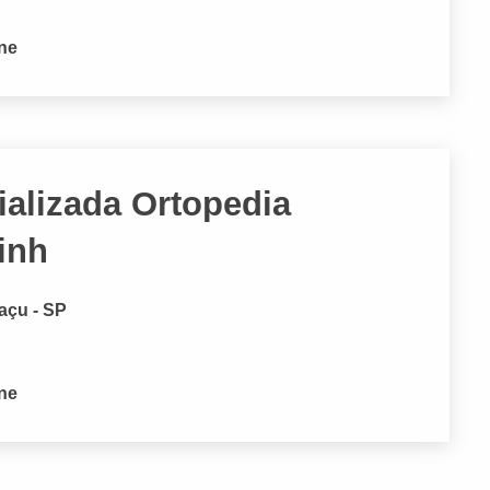
one
ializada Ortopedia
inh
açu - SP
one