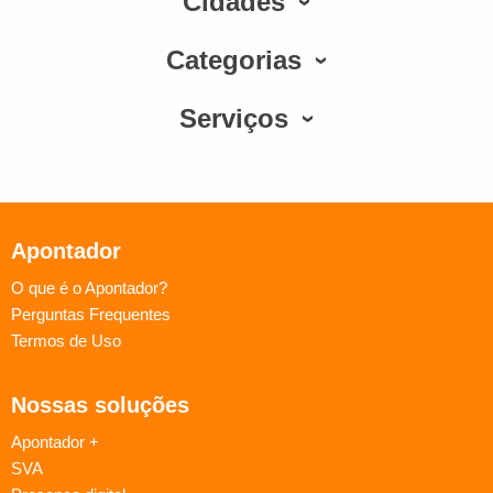
Cidades
Categorias
Serviços
Apontador
O que é o Apontador?
Perguntas Frequentes
Termos de Uso
Nossas soluções
Apontador +
SVA