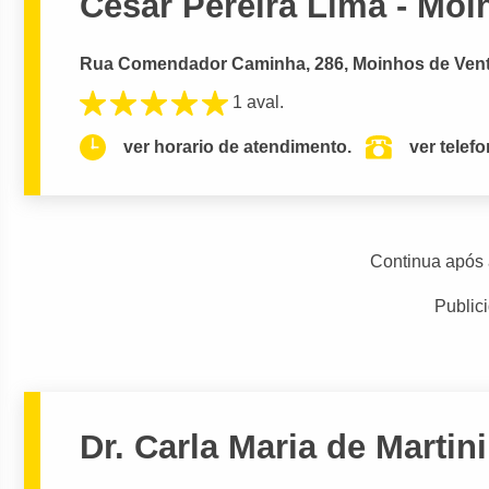
César Pereira Lima - Moi
Rua Comendador Caminha, 286, Moinhos de Vento
1 aval.
ver horario de atendimento.
ver telef
Continua após 
Public
Dr. Carla Maria de Martin