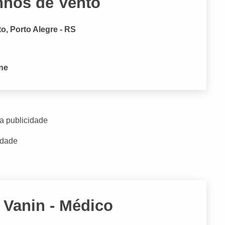
nhos de Vento
, Porto Alegre - RS
one
a publicidade
idade
i Vanin - Médico