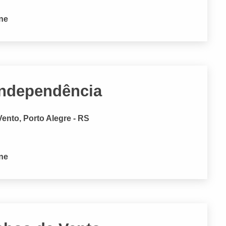
one
Independência
ento, Porto Alegre - RS
one