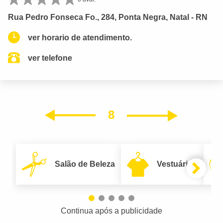
Rua Pedro Fonseca Fo., 284, Ponta Negra, Natal - RN
ver horario de atendimento.
ver telefone
8
Próxim
Anterior
Salão de Beleza
Vestuário
Continua após a publicidade