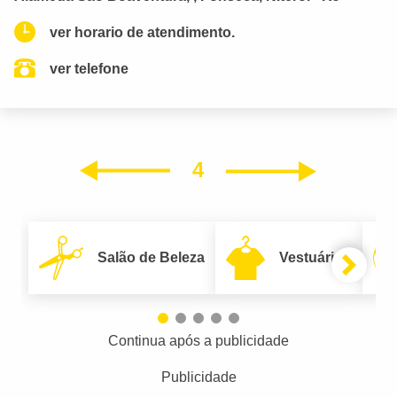
ver horario de atendimento.
ver telefone
4
Próxim
Anterior
Salão de Beleza
Vestuário
Continua após a publicidade
Publicidade