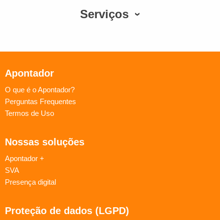
Serviços
Apontador
O que é o Apontador?
Perguntas Frequentes
Termos de Uso
Nossas soluções
Apontador +
SVA
Presença digital
Proteção de dados (LGPD)