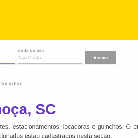
onde quiser:
buscar
Guinchos
hoça, SC
tes, estacionamentos, locadoras e guinchos. O en
acionados estão cadastrados nesta seção.