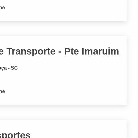
one
 Transporte - Pte Imaruim
oça - SC
one
sportes