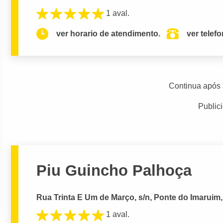
1 aval.
ver horario de atendimento.
ver telef
Continua após 
Public
Piu Guincho Palhoça
Rua Trinta E Um de Março, s/n, Ponte do Imaruim,
1 aval.