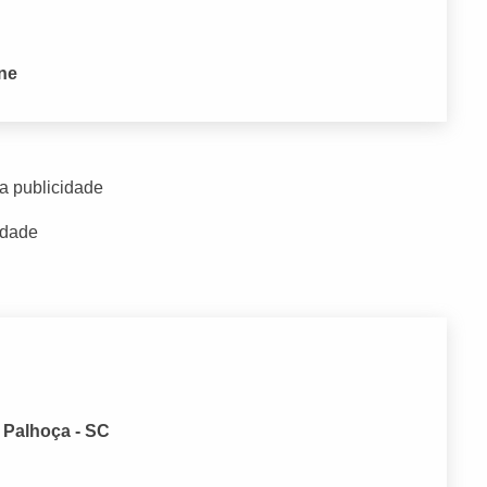
one
a publicidade
idade
 Palhoça - SC