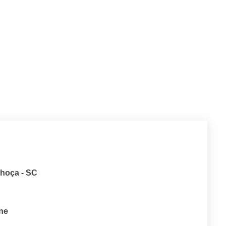
lhoça - SC
one