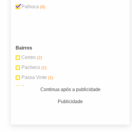
Palhoca
(6)
Bairros
Centro
(2)
Pacheco
(1)
Passa Vinte
(1)
Ponte do Imaruim
(2)
Continua após a publicidade
Publicidade