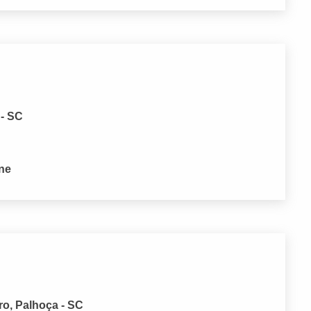
 - SC
one
ro, Palhoça - SC