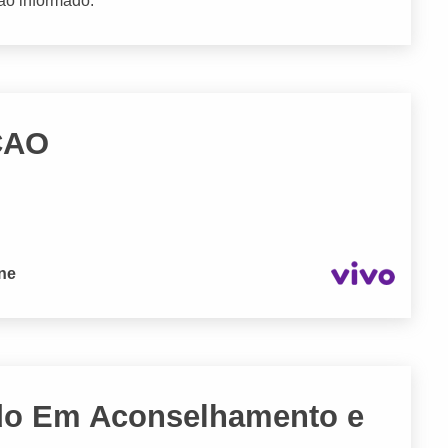
ão informado.
CAO
one
ado Em Aconselhamento e