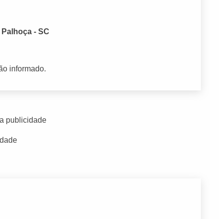
 Palhoça - SC
ão informado.
a publicidade
idade