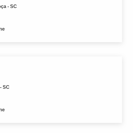
oça - SC
one
 - SC
one