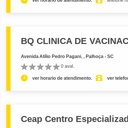
ver horario de atendimento.
telefone n
BQ CLINICA DE VACINA
Avenida Atílio Pedro Pagani, , Palhoça - SC
0 aval.
ver horario de atendimento.
ver telef
Ceap Centro Especializ