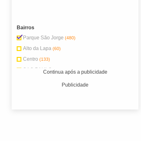
Bairros
Parque São Jorge
(480)
Alto da Lapa
(60)
Centro
(133)
SAO PAULO
(125)
Continua após a publicidade
São Paulo
(121)
Publicidade
Vila Mariana
(221)
Vila Mascote
(69)
Vila Progredior
(98)
Vila Salete
(65)
Vila Socorro
(75)