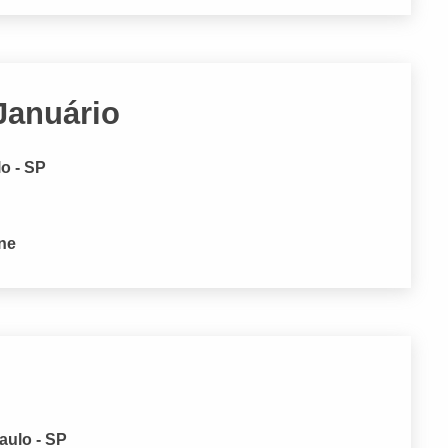
Januário
o - SP
one
aulo - SP