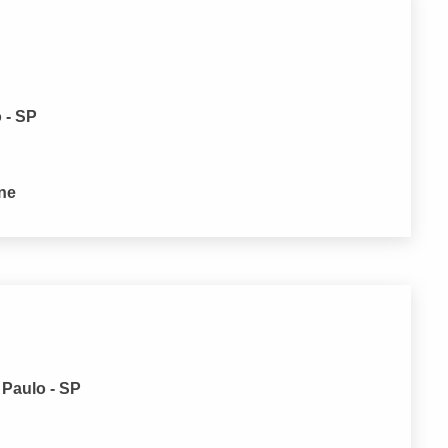
 - SP
one
 Paulo - SP