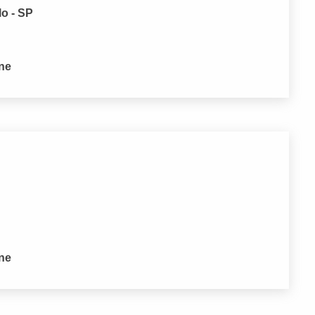
lo - SP
one
one