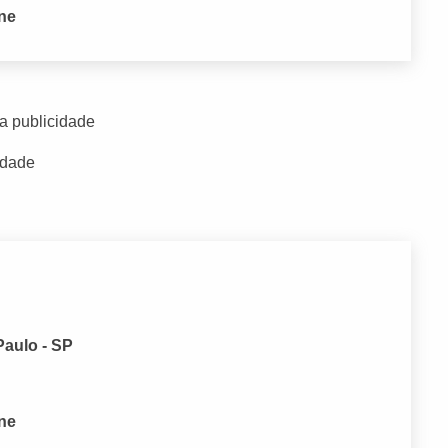
one
a publicidade
idade
Paulo - SP
one