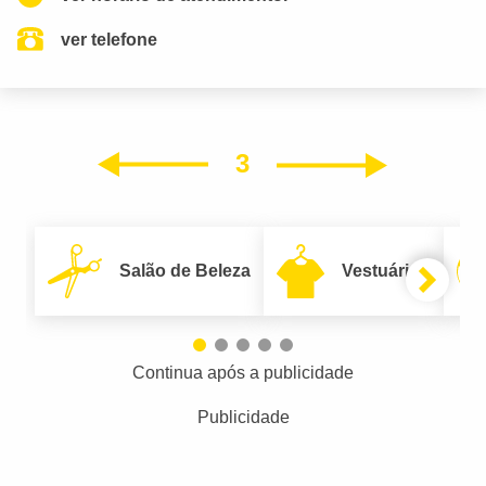
ver telefone
3
Próxim
Anterior
Salão de Beleza
Vestuário
Continua após a publicidade
Publicidade