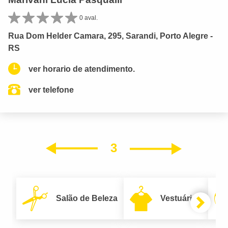
0 aval.
Rua Dom Helder Camara, 295, Sarandi, Porto Alegre -
RS
ver horario de atendimento.
ver telefone
3
Próxim
Anterior
Salão de Beleza
Vestuário