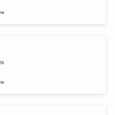
one
 RS
one