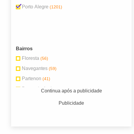
Porto Alegre
(1201)
Bairros
Floresta
(56)
Navegantes
(59)
Partenon
(41)
Passo da Areia
(35)
Continua após a publicidade
Rubem Berta
(62)
Publicidade
Santana
(48)
São Geraldo
(71)
São João
(61)