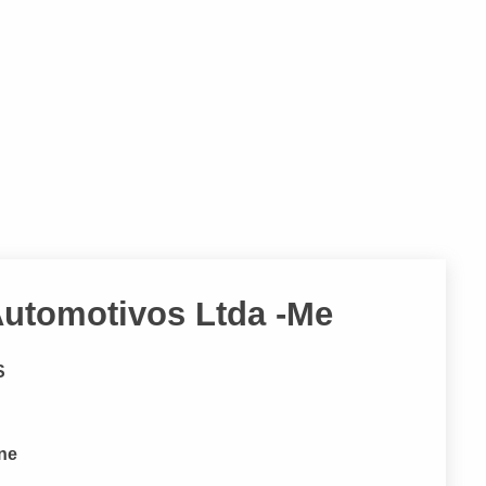
Automotivos Ltda -Me
S
one