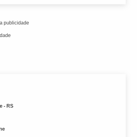
a publicidade
idade
e - RS
one