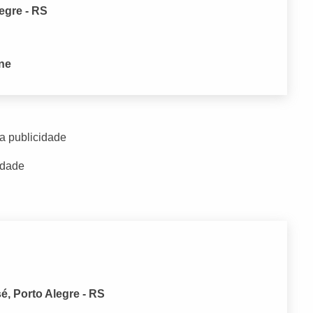
egre - RS
one
a publicidade
idade
é, Porto Alegre - RS