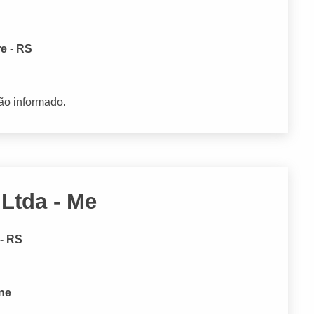
e - RS
ão informado.
 Ltda - Me
 - RS
one