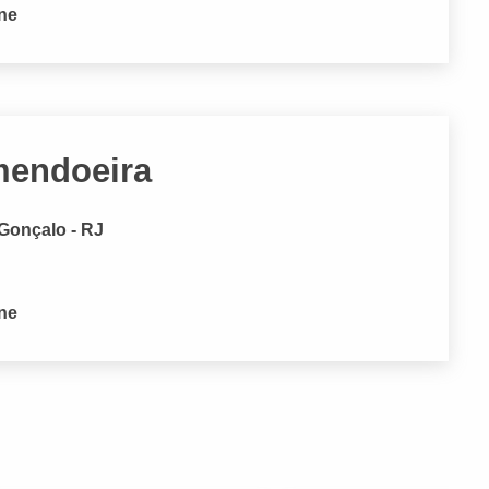
one
mendoeira
 Gonçalo - RJ
one