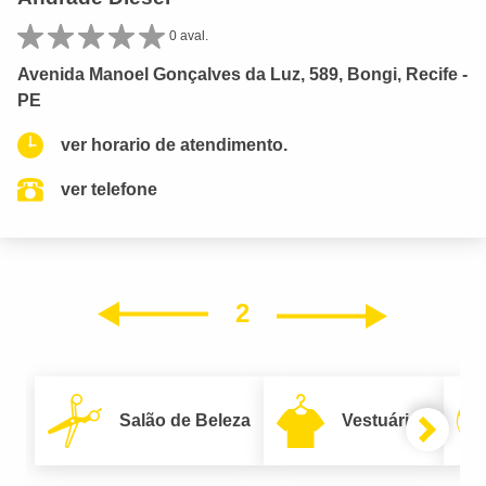
0 aval.
Avenida Manoel Gonçalves da Luz, 589, Bongi, Recife -
PE
ver horario de atendimento.
ver telefone
2
Próxim
Anterior
Salão de Beleza
Vestuário