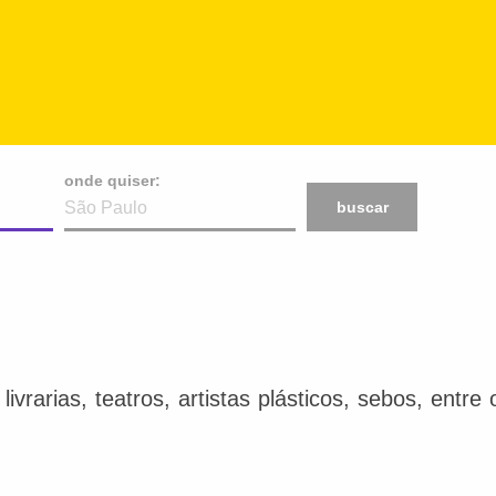
onde quiser:
buscar
ivrarias, teatros, artistas plásticos, sebos, entr