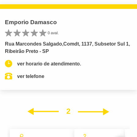
Emporio Damasco
0 aval.
Rua Marcondes Salgado,Comdt, 1137, Subsetor Sul 1,
Ribeirão Preto - SP
ver horario de atendimento.
ver telefone
2
Próxim
Anterior