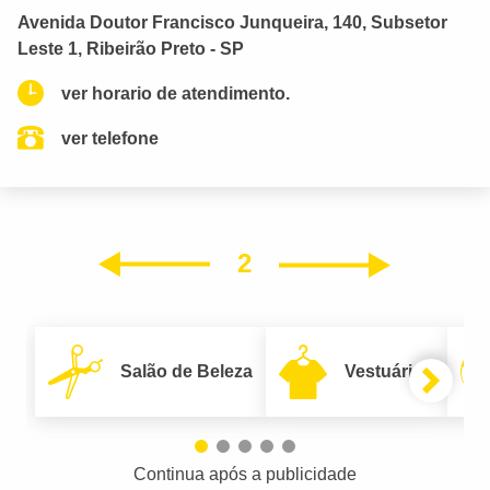
Avenida Doutor Francisco Junqueira, 140, Subsetor
Leste 1, Ribeirão Preto - SP
ver horario de atendimento.
ver telefone
2
Próxim
Anterior
Salão de Beleza
Vestuário
Continua após a publicidade