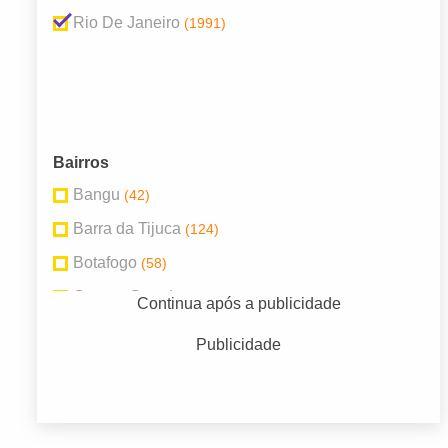
Rio De Janeiro
(1991)
Bairros
Bangu
(42)
Barra da Tijuca
(124)
Botafogo
(58)
Campo Grande
(80)
Continua após a publicidade
Centro
(61)
Publicidade
Copacabana
(93)
Guaratiba
(36)
Méier
(33)