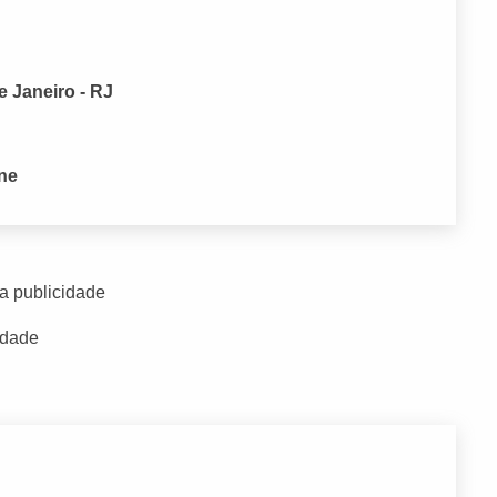
e Janeiro - RJ
one
a publicidade
idade