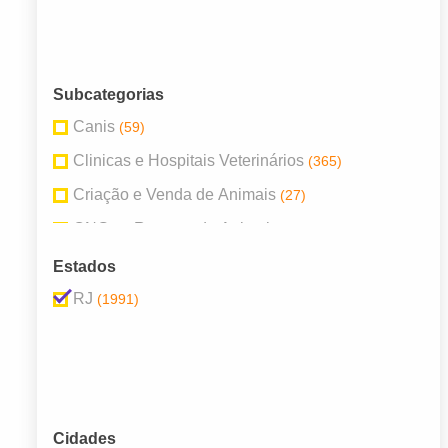
Subcategorias
Canis
(59)
Clinicas e Hospitais Veterinários
(365)
Criação e Venda de Animais
(27)
ONGs e Resgate de Animais
(1)
Pet Shops
(744)
Estados
Produtos Veterinários
(465)
RJ
(1991)
Rações
(75)
Serviços para Animais
(67)
Veterinários
(188)
Cidades