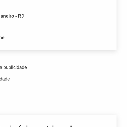
Janeiro - RJ
one
a publicidade
idade