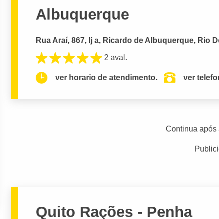
Albuquerque
Rua Araí, 867, lj a, Ricardo de Albuquerque, Rio D
2 aval.
ver horario de atendimento.
ver telef
Continua após 
Public
Quito Rações - Penha