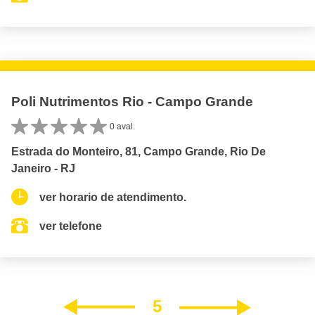
Poli Nutrimentos Rio - Campo Grande
0 aval.
Estrada do Monteiro, 81, Campo Grande, Rio De
Janeiro - RJ
ver horario de atendimento.
ver telefone
5
Próxim
Anterior