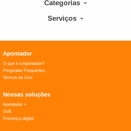
Categorias
Serviços
Apontador
O que é o Apontador?
Perguntas Frequentes
Termos de Uso
Nossas soluções
Apontador +
SVA
Presença digital