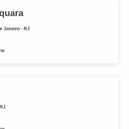
aquara
e Janeiro - RJ
one
 RJ
one