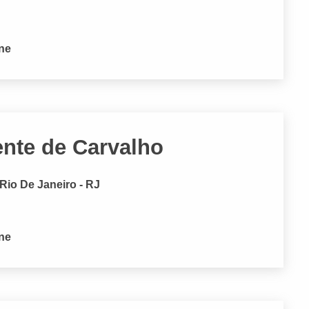
one
ente de Carvalho
 Rio De Janeiro - RJ
one