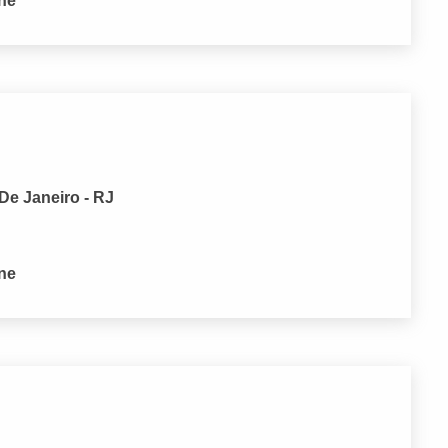
one
De Janeiro - RJ
one