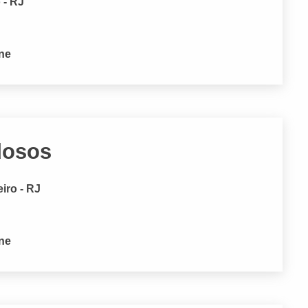
 - RJ
one
dosos
iro - RJ
one