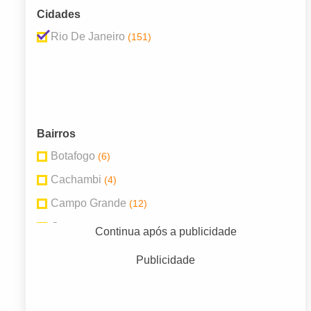
Cidades
Rio De Janeiro
(151)
Bairros
Botafogo
(6)
Cachambi
(4)
Campo Grande
(12)
Centro
(11)
Continua após a publicidade
Méier
(5)
Publicidade
Praça Seca
(5)
Rio Comprido
(7)