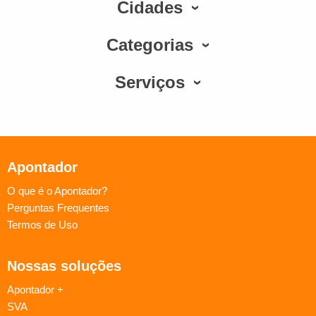
Cidades
Categorias
Serviços
Apontador
O que é o Apontador?
Perguntas Frequentes
Termos de Uso
Nossas soluções
Apontador +
SVA