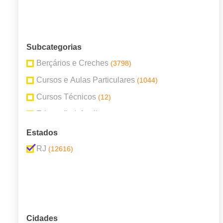
Subcategorias
Berçários e Creches
(3798)
Cursos e Aulas Particulares
(1044)
Cursos Técnicos
(12)
Educação Infantil
(1139)
Escolas de Idioma
(872)
Estados
Escolas Particulares
(1857)
RJ
(12616)
Escolas Públicas
(3327)
Faculdades e Universidades
(564)
Institutos de pesquisa
(3)
Cidades