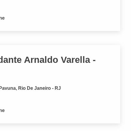
one
nte Arnaldo Varella -
Pavuna, Rio De Janeiro - RJ
one