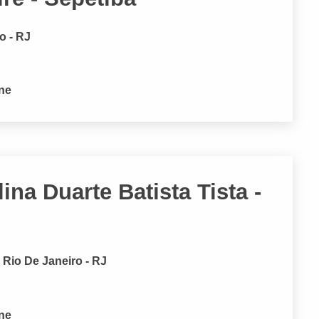
o - RJ
one
na Duarte Batista Tista -
io De Janeiro - RJ
one