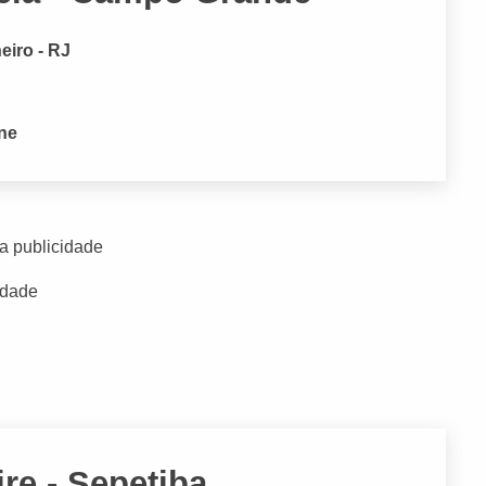
eiro - RJ
one
a publicidade
idade
re - Sepetiba