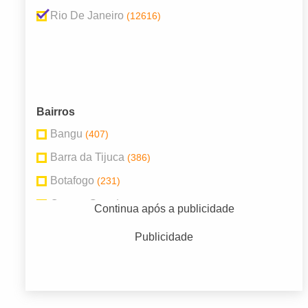
Rio De Janeiro
(12616)
Bairros
Bangu
(407)
Barra da Tijuca
(386)
Botafogo
(231)
Campo Grande
(676)
Continua após a publicidade
Centro
(1893)
Publicidade
Copacabana
(282)
Méier
(238)
Realengo
(283)