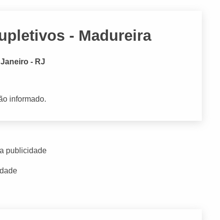
pletivos - Madureira
Janeiro - RJ
ão informado.
a publicidade
idade