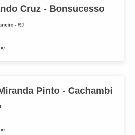
ando Cruz - Bonsucesso
aneiro - RJ
one
Miranda Pinto - Cachambi
J
one