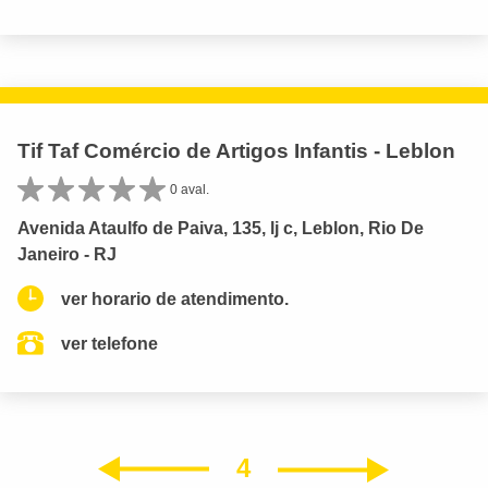
Tif Taf Comércio de Artigos Infantis - Leblon
0 aval.
Avenida Ataulfo de Paiva, 135, lj c, Leblon, Rio De
Janeiro - RJ
ver horario de atendimento.
ver telefone
4
Próxim
Anterior