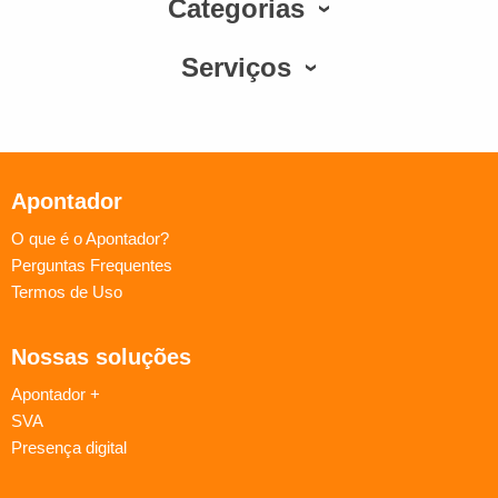
Categorias
Serviços
Apontador
O que é o Apontador?
Perguntas Frequentes
Termos de Uso
Nossas soluções
Apontador +
SVA
Presença digital