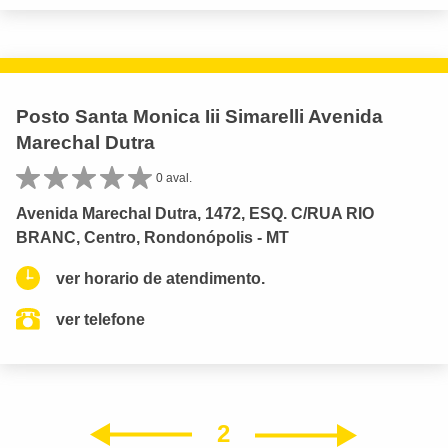
Posto Santa Monica Iii Simarelli Avenida
Marechal Dutra
0 aval.
Avenida Marechal Dutra, 1472, ESQ. C/RUA RIO
BRANC, Centro, Rondonópolis - MT
ver horario de atendimento.
ver telefone
2
Próxim
Anterior