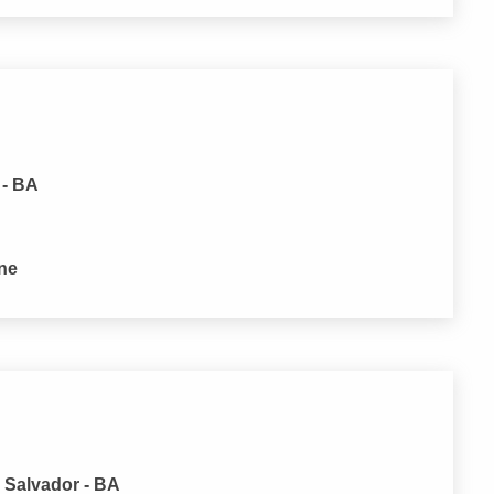
 - BA
one
 Salvador - BA