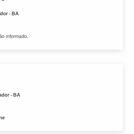
dor - BA
ão informado.
ador - BA
one