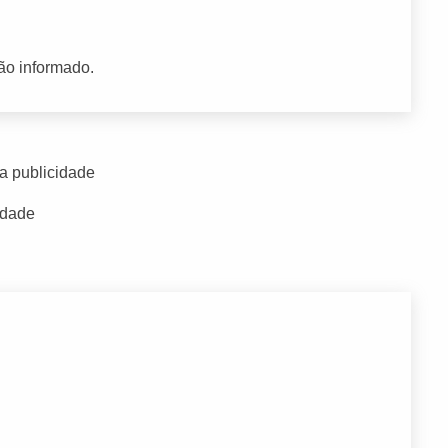
ão informado.
a publicidade
idade