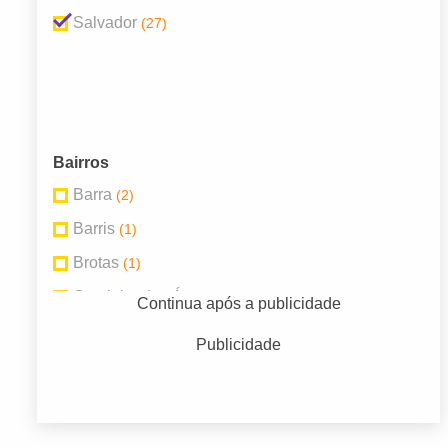
Salvador
(27)
Bairros
Barra
(2)
Barris
(1)
Brotas
(1)
Caminho das Árvores
(2)
Continua após a publicidade
Centro
(1)
Publicidade
Centro Histórico
(1)
Graça
(2)
Itapuã
(2)