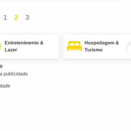
1
2
3
Entretenimento &
Hospedagem &
Lazer
Turismo
a publicidade
idade