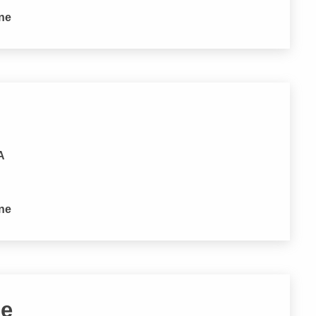
one
A
one
be