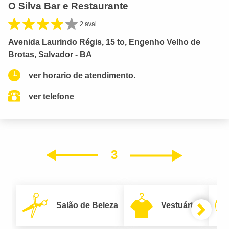
O Silva Bar e Restaurante
2 aval.
Avenida Laurindo Régis, 15 to, Engenho Velho de
Brotas, Salvador - BA
ver horario de atendimento.
ver telefone
3
Próxim
Anterior
Salão de Beleza
Vestuário