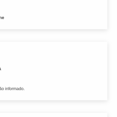
one
A
ão informado.