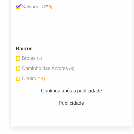
Salvador
(270)
Bairros
Brotas
(6)
Caminho das Árvores
(6)
Centro
(15)
Costa Azul
(8)
Continua após a publicidade
Itaigara
(11)
Publicidade
Itapuã
(6)
Nazaré
(6)
Pernambués
(13)