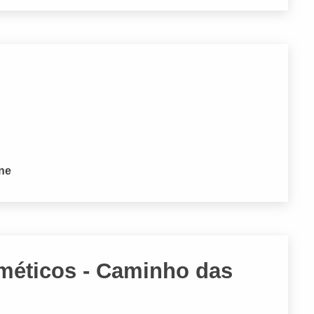
one
sméticos - Caminho das