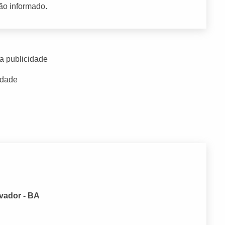
ão informado.
a publicidade
idade
lvador - BA