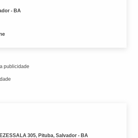
ador - BA
one
a publicidade
idade
EZESSALA 305, Pituba, Salvador - BA