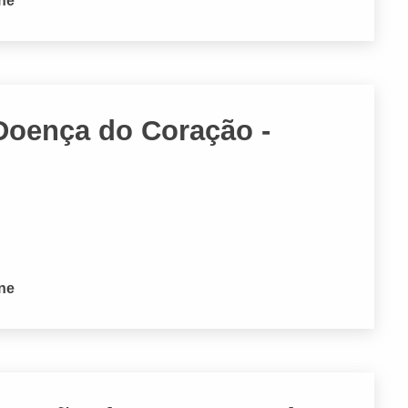
one
Doença do Coração -
one