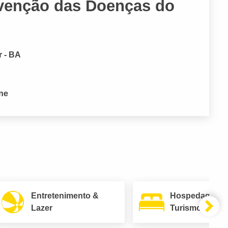
evenção das Doenças do
r - BA
one
Entretenimento &
Hospedagem 
Lazer
Turismo