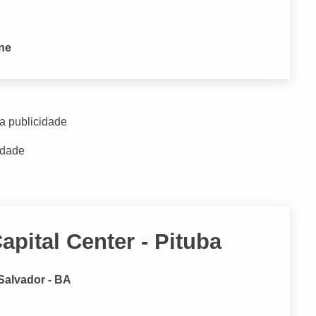
one
a publicidade
idade
apital Center - Pituba
 Salvador - BA