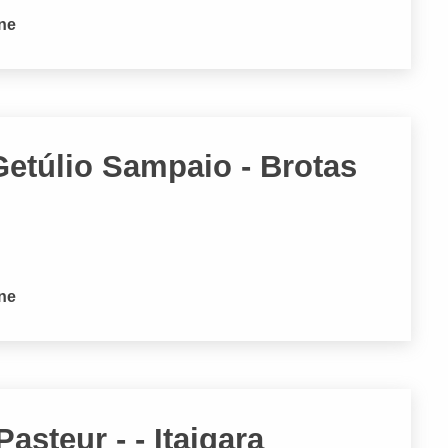
one
Getúlio Sampaio - Brotas
one
asteur - - Itaigara