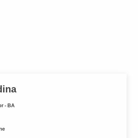
dina
or - BA
one