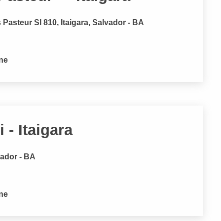
Pasteur Sl 810, Itaigara, Salvador - BA
one
- Itaigara
vador - BA
one