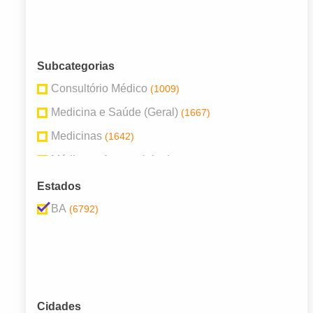
Subcategorias
Consultório Médico
(1009)
Medicina e Saúde (Geral)
(1667)
Medicinas
(1642)
Médicos - Anestesiologia
(66)
Médicos - Cardiologia
(135)
Estados
Médicos - Cirurgiões
(485)
BA
(6792)
Médicos - Ginecologia e Obstetrícia
(203)
Médicos - Oftalmologia
(175)
Médicos - Pediatria
(86)
Psicólogos
(179)
Cidades