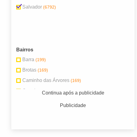
Salvador
(6792)
Bairros
Barra
(199)
Brotas
(169)
Caminho das Árvores
(169)
Canela
(340)
Continua após a publicidade
Centro
(192)
Publicidade
Federação
(709)
Graça
(224)
Itaigara
(821)