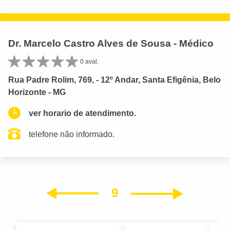
Dr. Marcelo Castro Alves de Sousa - Médico
0 aval.
Rua Padre Rolim, 769, - 12º Andar, Santa Efigênia, Belo
Horizonte - MG
ver horario de atendimento.
telefone não informado.
9
Próxim
Anterior