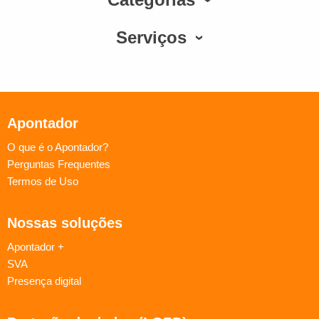
Serviços
Apontador
O que é o Apontador?
Perguntas Frequentes
Termos de Uso
Nossas soluções
Apontador +
SVA
Presença digital