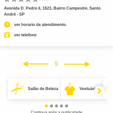
Avenida D. Pedro Ii, 1623, Bairro Campestre, Santo
André - SP
ver horario de atendimento.
ver telefone
5
Próxim
Anterior
Salão de Beleza
Vestuário
Continua após a publicidade