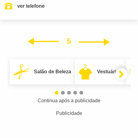
ver telefone
5
Próxim
Anterior
Salão de Beleza
Vestuário
Continua após a publicidade
Publicidade