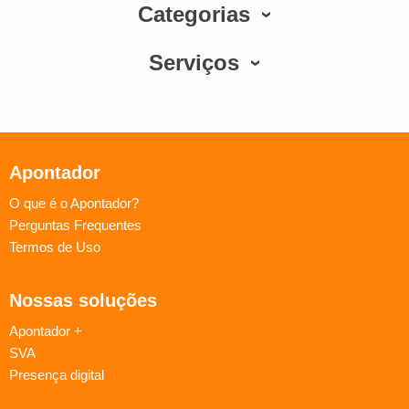
Categorias
Serviços
Apontador
O que é o Apontador?
Perguntas Frequentes
Termos de Uso
Nossas soluções
Apontador +
SVA
Presença digital