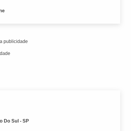
one
a publicidade
idade
o Do Sul - SP