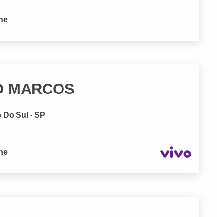
one
O MARCOS
o Do Sul - SP
one