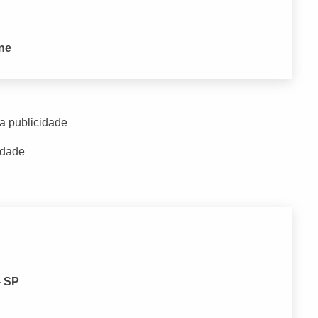
one
a publicidade
idade
- SP