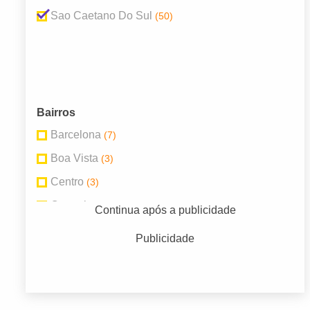
Sao Caetano Do Sul
(50)
Bairros
Barcelona
(7)
Boa Vista
(3)
Centro
(3)
Ceramica
(4)
Continua após a publicidade
Fundaçao
(4)
Publicidade
Maua
(2)
Olímpico
(4)
Oswaldo Cruz
(5)