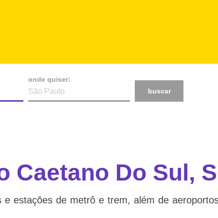
onde quiser:
buscar
o Caetano Do Sul, 
as e estações de metrô e trem, além de aeroporto