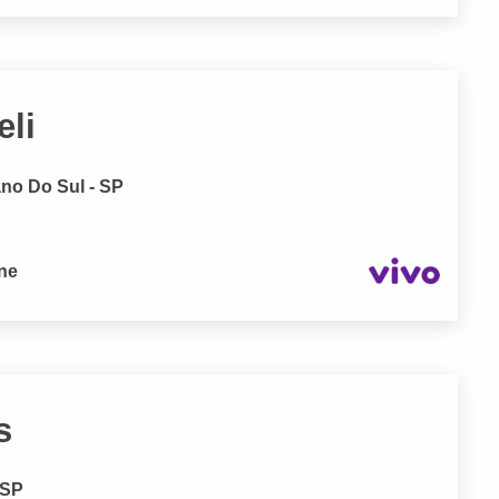
eli
no Do Sul - SP
one
s
 SP