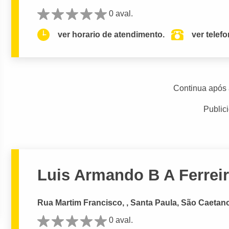
0 aval.
ver horario de atendimento.
ver telef
Continua após 
Public
Luis Armando B A Ferrei
Rua Martim Francisco, , Santa Paula, São Caetan
0 aval.