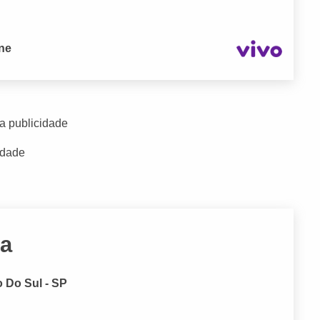
one
a publicidade
idade
ra
o Do Sul - SP