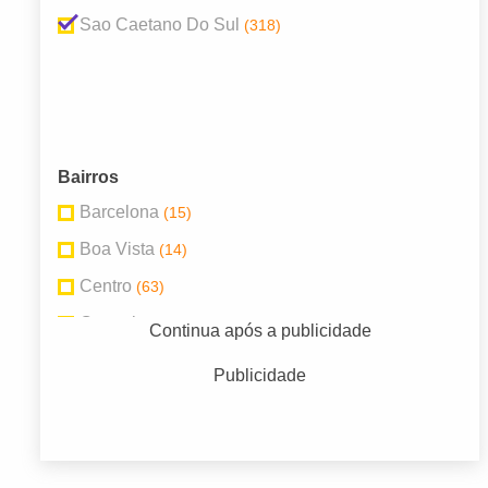
Sao Caetano Do Sul
(318)
Bairros
Barcelona
(15)
Boa Vista
(14)
Centro
(63)
Ceramica
(25)
Continua após a publicidade
Olímpico
(19)
Publicidade
Oswaldo Cruz
(18)
Prosperidade
(18)
Sta. Maria
(16)