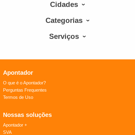
Cidades
Categorias
Serviços
Apontador
O que é o Apontador?
Perguntas Frequentes
Termos de Uso
Nossas soluções
Apontador +
SVA