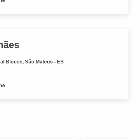
one
hães
al Blocos, São Mateus - ES
one