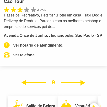
Cão Tour
2 aval.
Passeios Recreativo, Petsitter (Hotel em casa), Taxi Dog e
Delivery de Produto. Parceria com os melhores petshop e
empresas de serviços pet de...
Avenida Onze de Junho, , Indianópolis, São Paulo - SP
ver horario de atendimento.
ver telefone
9
Próxim
Anterior
Salão de Beleza
Vestuário