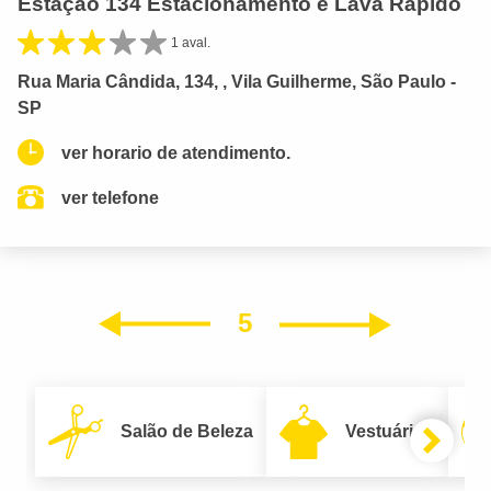
Estação 134 Estacionamento e Lava Rápido
1 aval.
Rua Maria Cândida, 134, , Vila Guilherme, São Paulo -
SP
ver horario de atendimento.
ver telefone
5
Próxim
Anterior
Salão de Beleza
Vestuário